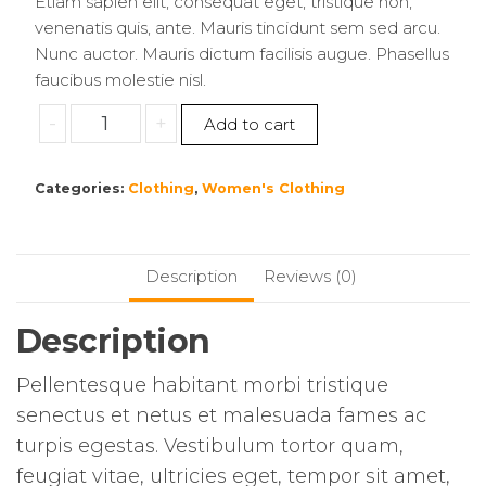
Etiam sapien elit, consequat eget, tristique non,
$25.00.
$20.00.
venenatis quis, ante. Mauris tincidunt sem sed arcu.
Nunc auctor. Mauris dictum facilisis augue. Phasellus
faucibus molestie nisl.
Bikini
-
+
Add to cart
quantity
Categories:
Clothing
,
Women's Clothing
Description
Reviews (0)
Description
Pellentesque habitant morbi tristique
senectus et netus et malesuada fames ac
turpis egestas. Vestibulum tortor quam,
feugiat vitae, ultricies eget, tempor sit amet,