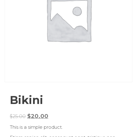
Bikini
Original
Current
$
20.00
$
25.00
price
price
This is a simple product.
was:
is: